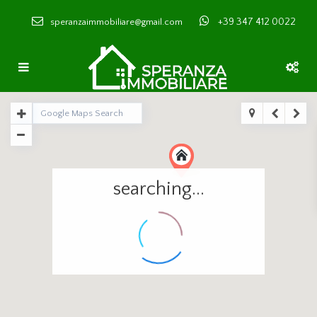
+39 347 412 0022
speranzaimmobiliare@gmail.com
searching...