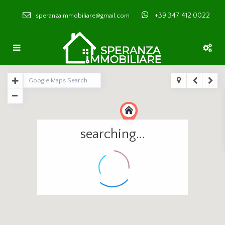
+39 347 412 0022
speranzaimmobiliare@gmail.com
searching...