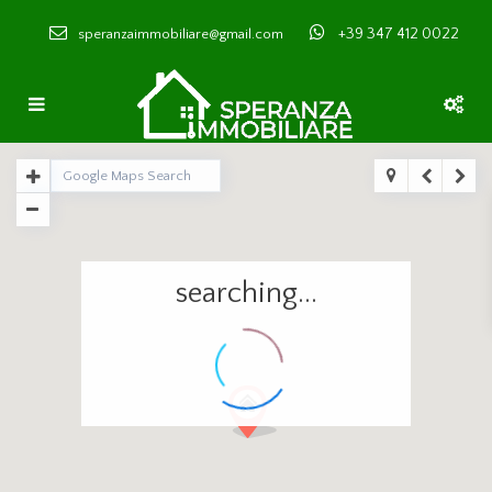
+39 347 412 0022
speranzaimmobiliare@gmail.com
searching...