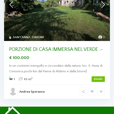
SANT'ANNA
,
CIMONE
9
PORZIONE DI CASA IMMERSA NEL VERDE .-
€ 100.000
In un contesto tranquillo e circondato dalla natura, loc. S. Anna di
Cimone a pochi km dal Paese di Aldeno e dalla
[more]
2
1
45 m
details
Andrea Speranza